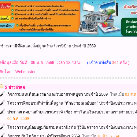
ชำระภาษีที่ดินและสิ่งปลูกสร้าง / ภาษีป้าย ประจำปี 2569
ข้อมูลเมื่อ วันที่ : 06 ม.ค. 2569 เวลา 12:40 น.
( เข้าชมทั้งสิ้น
565
ครั้ง )
ทึกโดย : Webmaster
5 ข่าวล่าสุด
กิจกรรมแห่เทียนพรรษาและวันอาสาฬหบูชา ประจำปี 2569
โพสเมื่อ
03 ส.ค
โครงการฝึกอบรมกีฬาขั้นพื้นฐาน “ทักษะวอลเลย์บอล” ประจำปีงบประมาณ พ
ประกาศเทศบาลตำบลเขาฉกรรจ์ เรื่อง การโอนเงินงบประมาณรายจ่ายประจ
09 ก.ค. 2569
โครงการหนูน้อยปฐมวัยสวมหมวกนิรภัย รู้วินัยจราจร ประจำปีงบประมาณ พ
กิจกรรมวันไหว้ครู ประจำปีการศึกษา 2569
โพสเมื่อ
18 มิ.ย. 2569